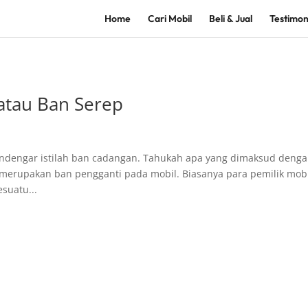
Home
Cari Mobil
Beli & Jual
Testimon
atau Ban Serep
i mendengar istilah ban cadangan. Tahukah apa yang dimaksud deng
merupakan ban pengganti pada mobil. Biasanya para pemilik mob
suatu...