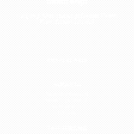
Sekarang!
Kunjungi Atau Hubungi Dealer Resmi
Kami Di Kota Anda!
0813-1054-7548
JAKARTA
Perumahan Boulevard
Taman Surya 3 Blok h2,
No.27, Jakarta –
Indonesia
TANGERANG