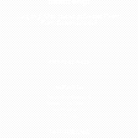
Sekarang!
Kunjungi Atau Hubungi Dealer Resmi
Kami Di Kota Anda!
0813-1054-7548
JAKARTA
Perumahan Boulevard
Taman Surya 3 Blok h2,
No.27, Jakarta –
Indonesia
TANGERANG