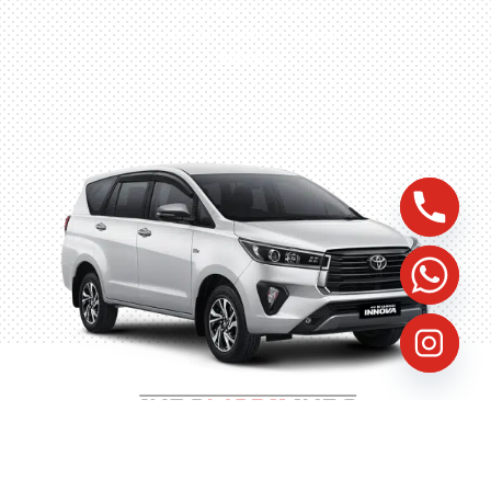
Husein Sastra Negara,
No.8 Jurumudi Tangerang
– Indonesia
©
2023
Indomobilindo, All Rights Reserved, Website by
FastProven