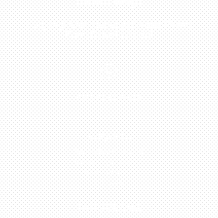
Sekarang!
Kunjungi Atau Hubungi Dealer Resmi
Kami Di Kota Anda!

0813-1054-7548
JAKARTA
Perumahan Boulevard
Taman Surya 3 Blok h2,
No.27, Jakarta –
Indonesia
TANGERANG