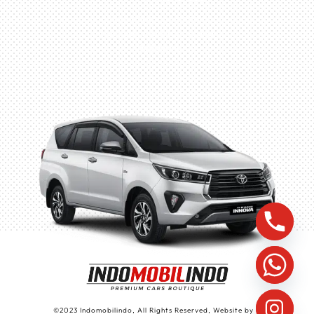
Husein Sastra Negara,
No.8 Jurumudi Tangerang
– Indonesia
©
2023
Indomobilindo, All Rights Reserved, Website by