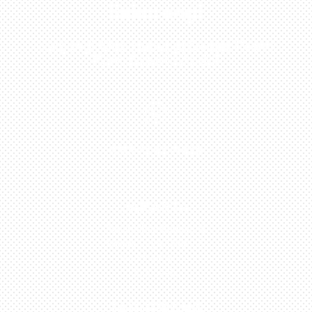
Sekarang!
Kunjungi Atau Hubungi Dealer Resmi
Kami Di Kota Anda!

0813-1054-7548
JAKARTA
Perumahan Boulevard
Taman Surya 3 Blok h2,
No.27, Jakarta –
Indonesia
TANGERANG