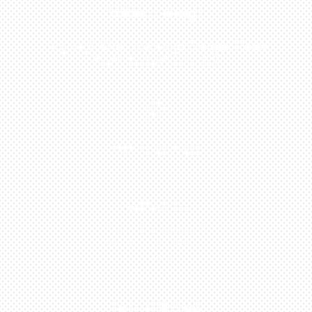
Sekarang!
Kunjungi Atau Hubungi Dealer Resmi
Kami Di Kota Anda!

0813-1054-7548
JAKARTA
Perumahan Boulevard
Taman Surya 3 Blok h2,
No.27, Jakarta –
Indonesia
TANGERANG