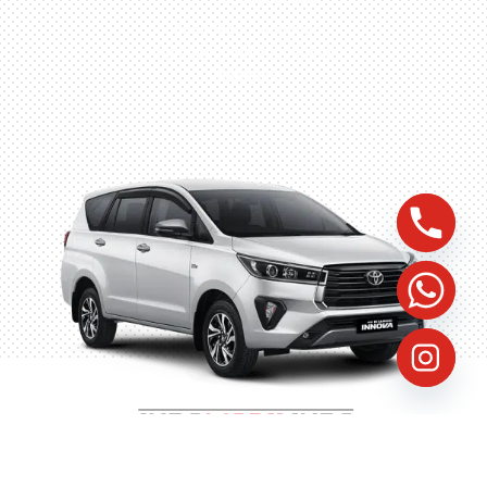
Husein Sastra Negara,
No.8 Jurumudi Tangerang
– Indonesia
©
2023
Indomobilindo, All Rights Reserved, Website by