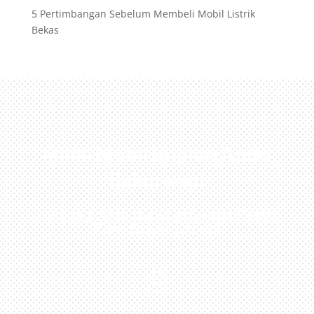
5 Pertimbangan Sebelum Membeli Mobil Listrik
Bekas
Miliki Mobil Impian Anda
Sekarang!
Kunjungi Atau Hubungi Dealer Resmi
Kami Di Kota Anda!
