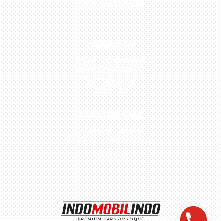
0813-1054-7548
JAKARTA
Perumahan Boulevard
Taman Surya 3 Blok h2,
No.27, Jakarta –
Indonesia
TANGERANG
Husein Sastra Negara,
No.8 Jurumudi Tangerang
– Indonesia