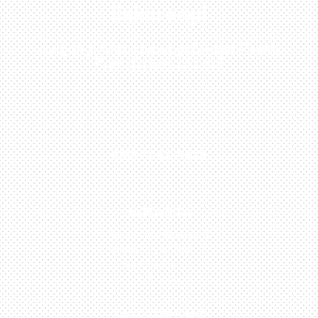
Sekarang!
Kunjungi Atau Hubungi Dealer Resmi
Kami Di Kota Anda!
0813-1054-7548
JAKARTA
Perumahan Boulevard
Taman Surya 3 Blok h2,
No.27, Jakarta –
Indonesia
TANGERANG