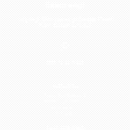
Sekarang!
Kunjungi Atau Hubungi Dealer Resmi
Kami Di Kota Anda!

0813-1054-7548
JAKARTA
Perumahan Boulevard
Taman Surya 3 Blok h2,
No.27, Jakarta –
Indonesia
TANGERANG