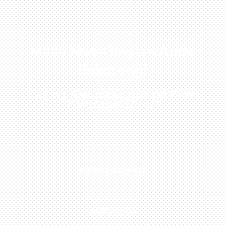
Miliki Mobil Impian Anda
Sekarang!
Kunjungi Atau Hubungi Dealer Resmi
Kami Di Kota Anda!
0813-1054-7548
JAKARTA