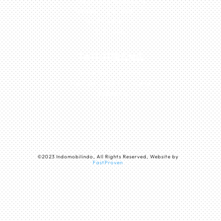
Perumahan Boulevard
Taman Surya 3 Blok h2,
No.27, Jakarta –
Indonesia
TANGERANG
Husein Sastra Negara,
No.8 Jurumudi Tangerang
– Indonesia
©
2023
Indomobilindo, All Rights Reserved, Website by
FastProven