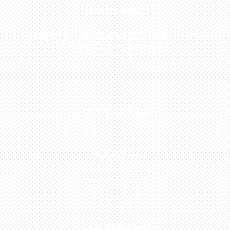
Sekarang!
Kunjungi Atau Hubungi Dealer Resmi
Kami Di Kota Anda!
0813-1054-7548
JAKARTA
Perumahan Boulevard
Taman Surya 3 Blok h2,
No.27, Jakarta –
Indonesia
TANGERANG