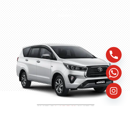
Husein Sastra Negara,
No.8 Jurumudi Tangerang
– Indonesia
©
2023
Indomobilindo, All Rights Reserved, Website by
FastProven