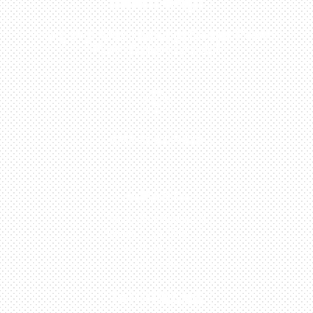
Sekarang!
Kunjungi Atau Hubungi Dealer Resmi
Kami Di Kota Anda!

0813-1054-7548
JAKARTA
Perumahan Boulevard
Taman Surya 3 Blok h2,
No.27, Jakarta –
Indonesia
TANGERANG