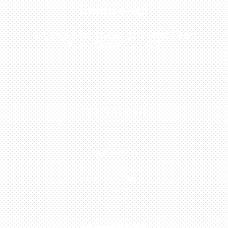
Sekarang!
Kunjungi Atau Hubungi Dealer Resmi
Kami Di Kota Anda!
0813-1054-7548
JAKARTA
Perumahan Boulevard
Taman Surya 3 Blok h2,
No.27, Jakarta –
Indonesia
TANGERANG