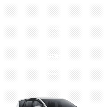
0813-1054-7548
JAKARTA
Perumahan Boulevard
Taman Surya 3 Blok h2,
No.27, Jakarta –
Indonesia
TANGERANG
Husein Sastra Negara,
No.8 Jurumudi Tangerang
– Indonesia