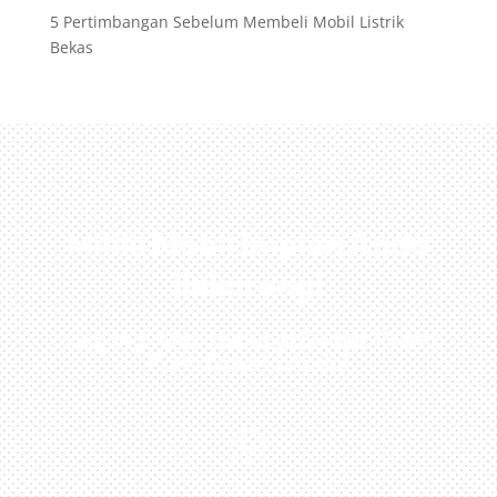
5 Pertimbangan Sebelum Membeli Mobil Listrik
Bekas
Miliki Mobil Impian Anda
Sekarang!
Kunjungi Atau Hubungi Dealer Resmi
Kami Di Kota Anda!
