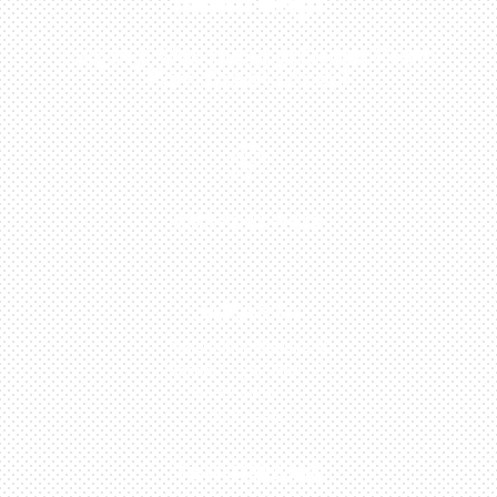
Sekarang!
Kunjungi Atau Hubungi Dealer Resmi
Kami Di Kota Anda!

0813-1054-7548
JAKARTA
Perumahan Boulevard
Taman Surya 3 Blok h2,
No.27, Jakarta –
Indonesia
TANGERANG