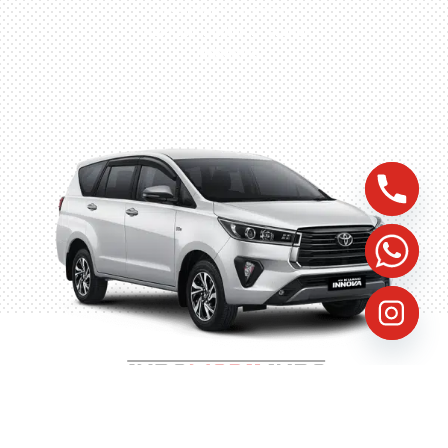
Husein Sastra Negara,
No.8 Jurumudi Tangerang
– Indonesia
©
2023
Indomobilindo, All Rights Reserved, Website by
FastProven