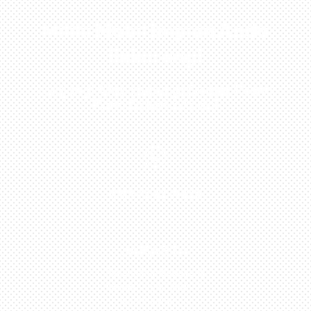
Miliki Mobil Impian Anda
Sekarang!
Kunjungi Atau Hubungi Dealer Resmi
Kami Di Kota Anda!

0813-1054-7548
JAKARTA
Perumahan Boulevard
Taman Surya 3 Blok h2,
No.27, Jakarta –