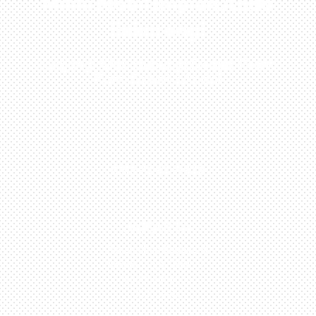
Miliki Mobil Impian Anda
Sekarang!
Kunjungi Atau Hubungi Dealer Resmi
Kami Di Kota Anda!
0813-1054-7548
JAKARTA
Perumahan Boulevard
Taman Surya 3 Blok h2,
No.27, Jakarta –
Indonesia