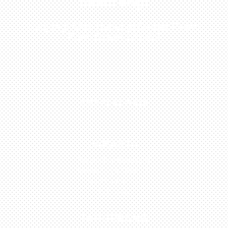
Sekarang!
Kunjungi Atau Hubungi Dealer Resmi
Kami Di Kota Anda!
0813-1054-7548
JAKARTA
Perumahan Boulevard
Taman Surya 3 Blok h2,
No.27, Jakarta –
Indonesia
TANGERANG