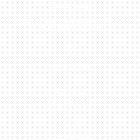
Sekarang!
Kunjungi Atau Hubungi Dealer Resmi
Kami Di Kota Anda!

0813-1054-7548
JAKARTA
Perumahan Boulevard
Taman Surya 3 Blok h2,
No.27, Jakarta –
Indonesia
TANGERANG