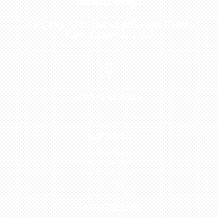
Sekarang!
Kunjungi Atau Hubungi Dealer Resmi
Kami Di Kota Anda!

0813-1054-7548
JAKARTA
Perumahan Boulevard
Taman Surya 3 Blok h2,
No.27, Jakarta –
Indonesia
TANGERANG