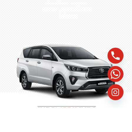
Husein Sastra Negara,
No.8 Jurumudi Tangerang
– Indonesia
©
2023
Indomobilindo, All Rights Reserved, Website by
FastProven