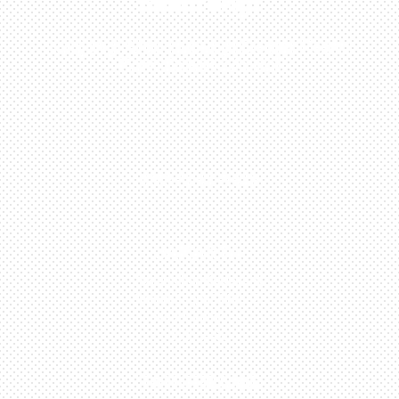
Sekarang!
Kunjungi Atau Hubungi Dealer Resmi
Kami Di Kota Anda!
0813-1054-7548
JAKARTA
Perumahan Boulevard
Taman Surya 3 Blok h2,
No.27, Jakarta –
Indonesia
TANGERANG