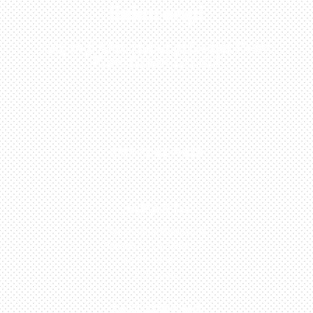
Sekarang!
Kunjungi Atau Hubungi Dealer Resmi
Kami Di Kota Anda!
0813-1054-7548
JAKARTA
Perumahan Boulevard
Taman Surya 3 Blok h2,
No.27, Jakarta –
Indonesia
TANGERANG