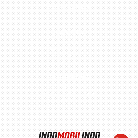
0813-1054-7548
JAKARTA
Perumahan Boulevard
Taman Surya 3 Blok h2,
No.27, Jakarta –
Indonesia
TANGERANG
Husein Sastra Negara,
No.8 Jurumudi Tangerang
– Indonesia