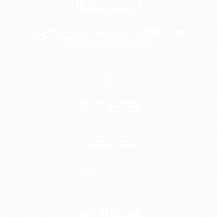
Sekarang!
Kunjungi Atau Hubungi Dealer Resmi
Kami Di Kota Anda!

0813-1054-7548
JAKARTA
Perumahan Boulevard
Taman Surya 3 Blok h2,
No.27, Jakarta –
Indonesia
TANGERANG