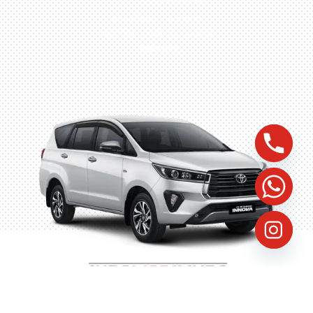
Husein Sastra Negara,
No.8 Jurumudi Tangerang
– Indonesia
©
2023
Indomobilindo, All Rights Reserved, Website by