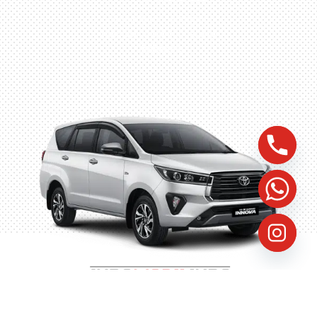
Husein Sastra Negara,
No.8 Jurumudi Tangerang
– Indonesia
©
2023
Indomobilindo, All Rights Reserved, Website by