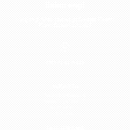
Sekarang!
Kunjungi Atau Hubungi Dealer Resmi
Kami Di Kota Anda!

0813-1054-7548
JAKARTA
Perumahan Boulevard
Taman Surya 3 Blok h2,
No.27, Jakarta –
Indonesia
TANGERANG