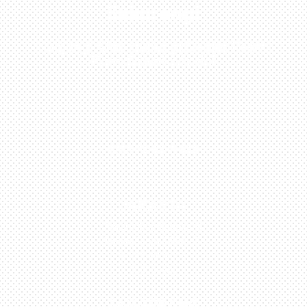
Sekarang!
Kunjungi Atau Hubungi Dealer Resmi
Kami Di Kota Anda!
0813-1054-7548
JAKARTA
Perumahan Boulevard
Taman Surya 3 Blok h2,
No.27, Jakarta –
Indonesia
TANGERANG